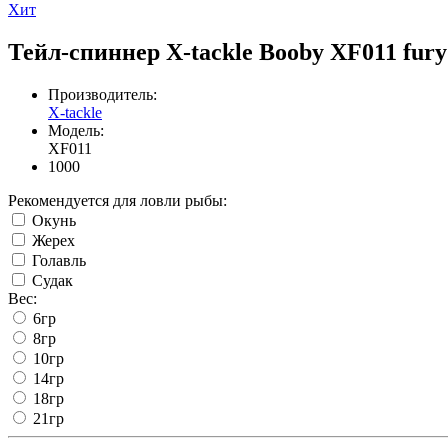
Хит
Тейл-спиннер X-tackle Booby XF011 fury
Производитель:
X-tackle
Модель:
XF011
1000
Рекомендуется для ловли рыбы:
Окунь
Жерех
Голавль
Судак
Вес:
6гр
8гр
10гр
14гр
18гр
21гр