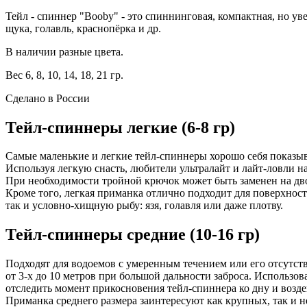
Тейл - спиннер "Booby" - это спиннинговая, компактная, но ув
щука, голавль, краснопёрка и др.
В наличии разные цвета.
Вес 6, 8, 10, 14, 18, 21 гр.
Сделано в России
Тейл-спиннеры легкие (6-8 гр)
Самые маленькие и легкие тейл-спиннеры хорошо себя показы
Используя легкую снасть, любители ультралайт и лайт-ловли 
При необходимости тройной крючок может быть заменен на д
Кроме того, легкая приманка отлично подходит для поверхност
так и условно-хищную рыбу: язя, голавля или даже плотву.
Тейл-спиннеры средние (10-16 гр)
Подходят для водоемов с умеренным течением или его отсутст
от 3-х до 10 метров при большой дальности заброса. Использ
отследить момент прикосновения тейл-спиннера ко дну и возд
Приманка среднего размера заинтересуют как крупных, так и н