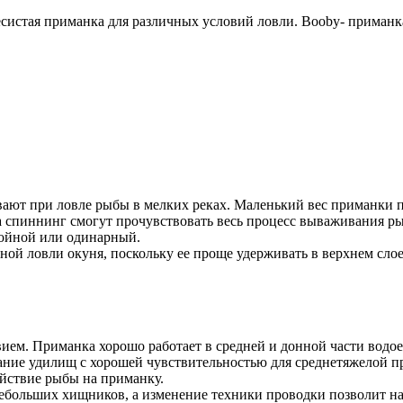
есистая приманка для различных условий ловли. Booby- приманка
вают при ловле рыбы в мелких реках. Маленький вес приманки 
на спиннинг смогут прочувствовать весь процесс вываживания р
войной или одинарный.
ной ловли окуня, поскольку ее проще удерживать в верхнем сло
вием. Приманка хорошо работает в средней и донной части водо
ование удилищ с хорошей чувствительностью для среднетяжелой 
ействие рыбы на приманку.
ебольших хищников, а изменение техники проводки позволит най