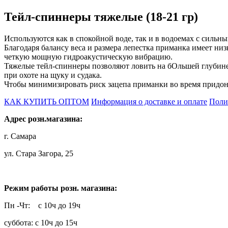
Тейл-спиннеры тяжелые (18-21 гр)
Используются как в спокойной воде, так и в водоемах с сильн
Благодаря балансу веса и размера лепестка приманка имеет низ
четкую мощную гидроакустическую вибрацию.
Тяжелые тейл-спиннеры позволяют ловить на бОльшей глубине 
при охоте на щуку и судака.
Чтобы минимизировать риск зацепа приманки во время придон
КАК КУПИТЬ ОПТОМ
Информация о доставке и оплате
Поли
Адрес розн.магазина:
г. Самара
ул. Стара Загора, 25
Режим работы розн. магазина:
Пн -Чт: с 10ч до 19ч
суббота: с 10ч до 15ч