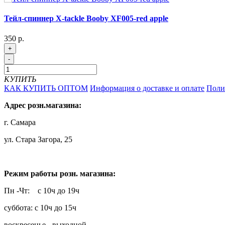
Тейл-спиннер X-tackle Booby XF005-red apple
350 р.
+
-
КУПИТЬ
КАК КУПИТЬ ОПТОМ
Информация о доставке и оплате
Поли
Адрес розн.магазина:
г. Самара
ул. Стара Загора, 25
Режим работы розн. магазина:
Пн -Чт: с 10ч до 19ч
суббота: с 10ч до 15ч
воскресенье - выходной