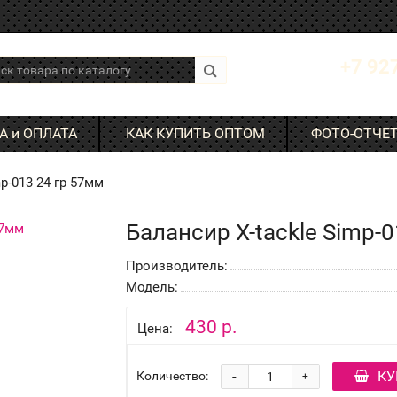
+7 92
А и ОПЛАТА
КАК КУПИТЬ ОПТОМ
ФОТО-ОТЧЕ
p-013 24 гр 57мм
Балансир X-tackle Simp-
Производитель:
Модель:
430 р.
Цена:
-
КУ
Количество:
+