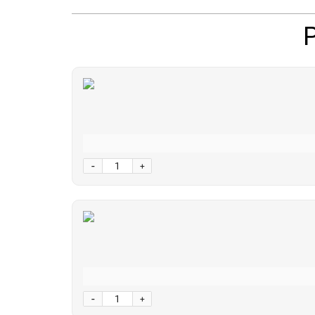
-
+
-
+